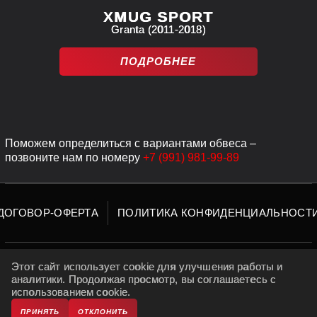
XMUG SPORT
Granta (2011-2018)
ПОДРОБНЕЕ
Поможем определиться с вариантами обвеса –
позвоните нам по номеру
+7 (991) 981-99-89
ДОГОВОР-ОФЕРТА
ПОЛИТИКА КОНФИДЕНЦИАЛЬНОСТ
ЮРОЛТЮНИНГ
1988-2026
©
Этот сайт использует cookie для улучшения работы и
При использовании материалов сайта, ссылка
аналитики. Продолжая просмотр, вы соглашаетесь с
обязательна.
использованием cookie.
ПРИНЯТЬ
ОТКЛОНИТЬ