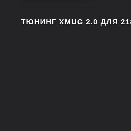
LADA
ТЮНИНГ XMUG 2.0 ДЛЯ 21
HYUNDAI
VOLKSWAGEN
UAZ
MERCEDES
KIA
TOYOTA
HAVAL