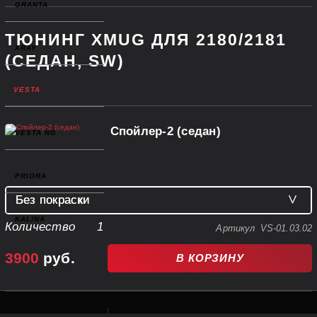
GRANTA
ТЮНИНГ XMUG ДЛЯ 2180/2181
XRAY
(СЕДАН, SW)
VESTA
Спойлер-2 (седан)
VESTA NG
PRIORA
Без покраски
KALINA
Без покраски
Количество
1
Артикул
VS-01.03.02
Покраска
(+4 100 руб.)
3900
руб.
В КОРЗИНУ