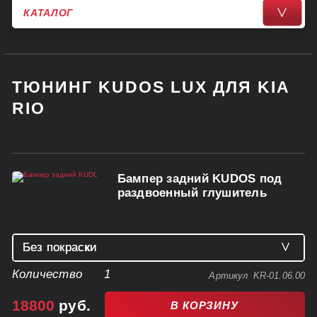
КАТАЛОГ
>
LADA
HYUNDAI
ТЮНИНГ KUDOS LUX ДЛЯ KIA
RIO
VOLKSWAGEN
UAZ
Бампер задний KUDOS под
MERCEDES
раздвоенный глушитель
KIA
Без покраски
TOYOTA
Без покраски
Количество
1
Артикул
KR-01.06.00
MZH(Phantom Black)
(+13 900 руб.)
HAVAL
18800
руб.
В КОРЗИНУ